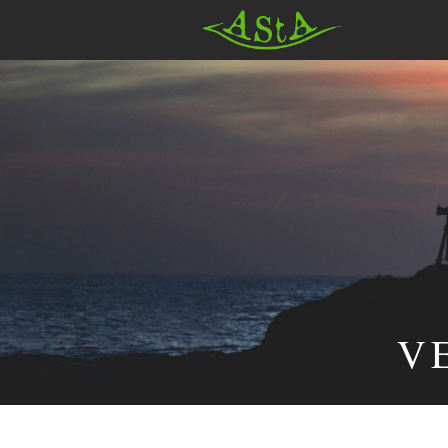
AStA HSF
V