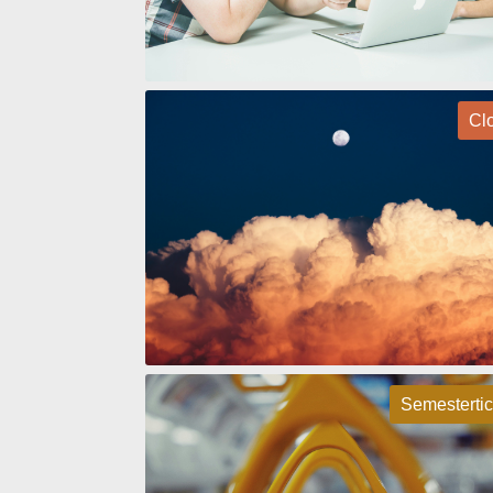
Cl
Semestertic