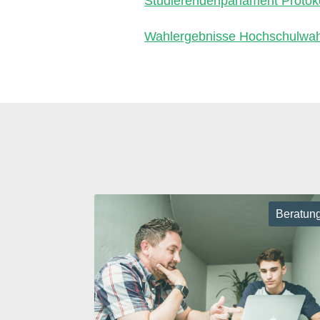
Studierendenparlament Protok
Wahlergebnisse Hochschulwa
Beratun