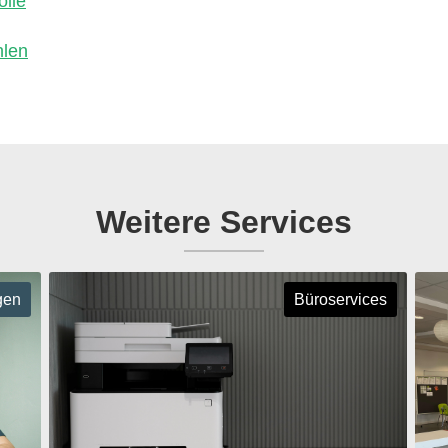
olle
hlen
Weitere Services
gen
Büroservices