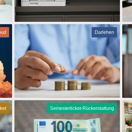
oud
Darlehen
ket
Semesterticket-Rückerstattung