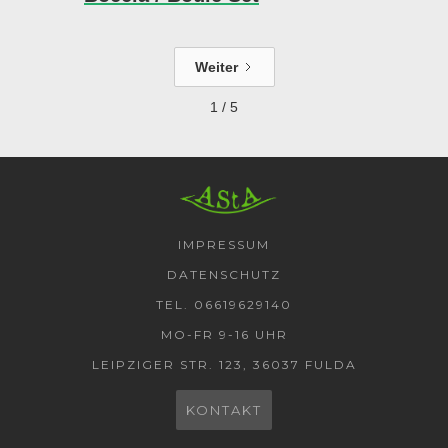
Weiter
1 / 5
AStA HSF
IMPRESSUM
DATENSCHUTZ
TEL. 06619629140
MO-FR 9-16 UHR
LEIPZIGER STR. 123, 36037 FULDA
KONTAKT