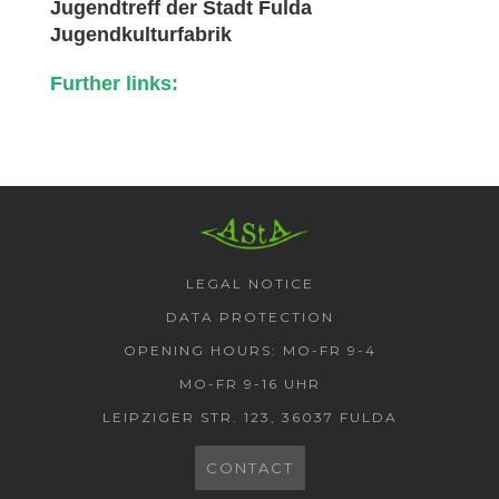
Jugendtreff der Stadt Fulda
Jugendkulturfabrik
Further links:
AStA HSF
LEGAL NOTICE
DATA PROTECTION
OPENING HOURS: MO-FR 9-4
MO-FR 9-16 UHR
LEIPZIGER STR. 123, 36037 FULDA
CONTACT