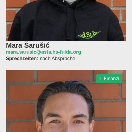
Mara Šarušić
mara.sarusic@asta.hs-fulda.org
Sprechzeiten:
nach Absprache
1. Finanzi