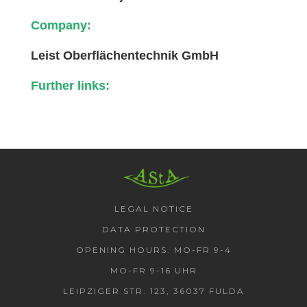
Company:
Leist Oberflächentechnik GmbH
Further links:
AStA HSF
LEGAL NOTICE
DATA PROTECTION
OPENING HOURS: MO-FR 9-4
MO-FR 9-16 UHR
LEIPZIGER STR. 123, 36037 FULDA