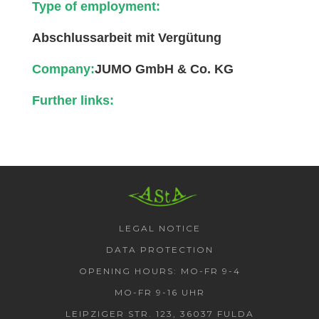
Type of employment:
Abschlussarbeit mit Vergütung
Company:
JUMO GmbH & Co. KG
Further links:
AStA HSF
LEGAL NOTICE
DATA PROTECTION
OPENING HOURS: MO-FR 9-4
MO-FR 9-16 UHR
LEIPZIGER STR. 123, 36037 FULDA