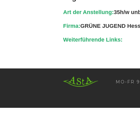
Art der Anstellung:
35h/w unb
Firma:
GRÜNE JUGEND Hes
Weiterführende Links:
AStA HSF
MO-FR 9