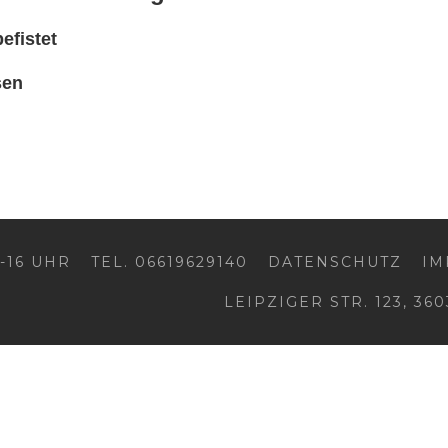
efistet
sen
-16 UHR
TEL. 06619629140
DATENSCHUTZ
IM
LEIPZIGER STR. 123, 36